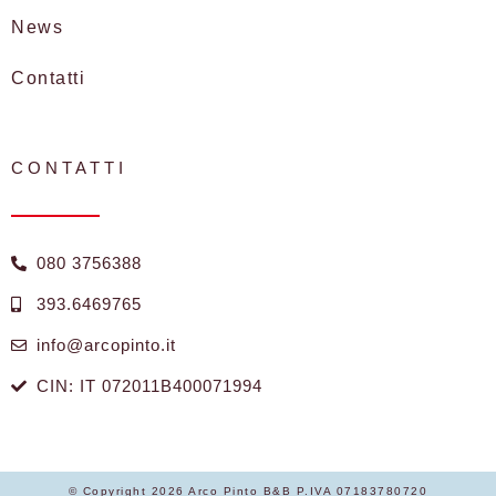
News
Contatti
CONTATTI
080 3756388
393.6469765
info@arcopinto.it
CIN: IT 072011B400071994
© Copyright 2026 Arco Pinto B&B P.IVA 07183780720