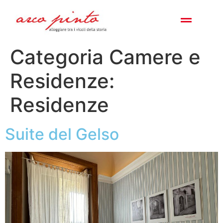
CAMERE E RESIDENZ
NEI DINTORNI
Categoria Camere e
Residenze:
Residenze
Suite del Gelso